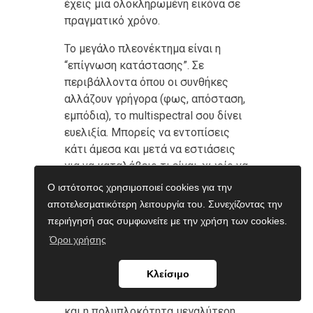
έχεις μια ολοκληρωμένη εικόνα σε
πραγματικό χρόνο.
Το μεγάλο πλεονέκτημα είναι η
“επίγνωση κατάστασης”. Σε
περιβάλλοντα όπου οι συνθήκες
αλλάζουν γρήγορα (φως, απόσταση,
εμπόδια), το multispectral σου δίνει
ευελιξία. Μπορείς να εντοπίσεις
κάτι άμεσα και μετά να εστιάσεις
για να καταλάβεις τι είναι, χωρίς να
εξαρτάσαι από μία μόνο τεχνολογία.
Ο ιστότοπος χρησιμοποιεί cookies για την
Αυτό είναι ιδιαίτερα χρήσιμο σε
αποτελεσματικότερη λειτουργία του. Συνεχίζοντας την
απαιτητικά σενάρια, όπου η
περιήγησή σας συμφωνείτε με την χρήση των cookies.
ταχύτητα και η σωστή εκτίμηση
Όροι χρήσης
παίζουν ρόλο.
Κλείσιμο
Ωστόσο, δεν είναι για όλους. Το
κόστος είναι σημαντικά υψηλότερο
και η πολυπλοκότητα μεγαλύτερη.