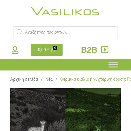
B2B
0,00
€
Αρχική σελίδα
/
Νέα
/
Θερμικά κιάλια ή νυχτερινή όραση; Π