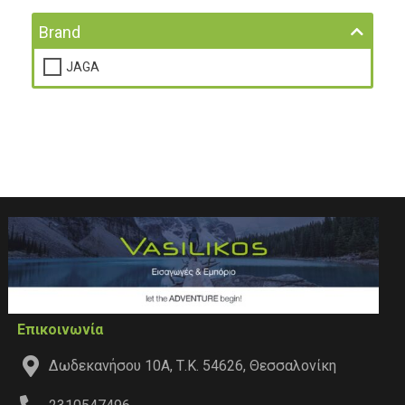
Brand
JAGA
Επικοινωνία
Δωδεκανήσου 10Α, Τ.Κ. 54626, Θεσσαλονίκη