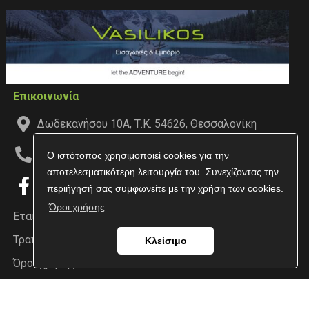
Επικοινωνία
Δωδεκανήσου 10Α, Τ.Κ. 54626, Θεσσαλονίκη
2310547496
Ο ιστότοπος χρησιμοποιεί cookies για την
αποτελεσματικότερη λειτουργία του. Συνεχίζοντας την
περιήγησή σας συμφωνείτε με την χρήση των cookies.
Όροι χρήσης
Εταιρεία
Τραπεζικοί Λογαριασμοί
Κλείσιμο
Όροι χρήσης
Προσωπικά δεδομένα