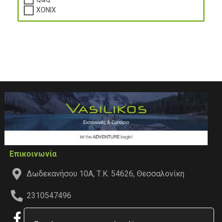
XONIX
Επικοινωνία
Δωδεκανήσου 10Α, Τ.Κ. 54626, Θεσσαλονίκη
2310547496