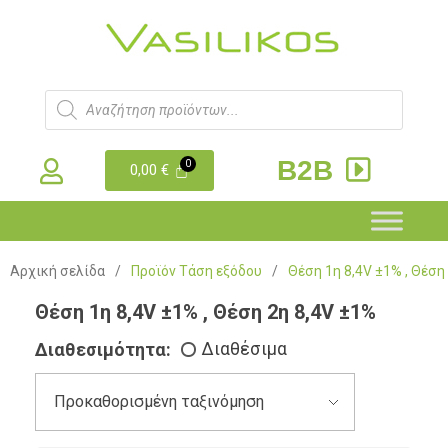
B2B
0,00
€
Αρχική σελίδα
/
Προϊόν Τάση εξόδου
/
Θέση 1η 8,4V ±1% , Θέση
Θέση 1η 8,4V ±1% , Θέση 2η 8,4V ±1%
Διαθεσιμότητα:
Διαθέσιμα