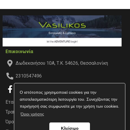
Επικοινωνία
Δωδεκανήσου 10Α, Τ.Κ. 54626, Θεσσαλονίκη
2310547496
Ο ιστότοπος χρησιμοποιεί cookies για την
αποτελεσματικότερη λειτουργία του. Συνεχίζοντας την
Εταιρεία
περιήγησή σας συμφωνείτε με την χρήση των cookies.
Τραπεζικοί Λογαριασμοί
Όροι χρήσης
Όροι χρήσης
Κλείσιμο