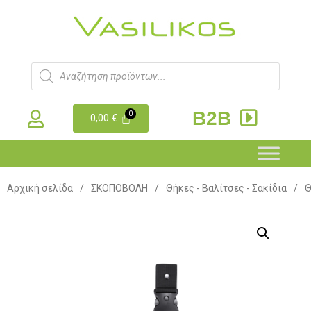
B2B
0,00
€
Αρχική σελίδα
/
ΣΚΟΠΟΒΟΛΗ
/
Θήκες - Βαλίτσες - Σακίδια
/
Θ