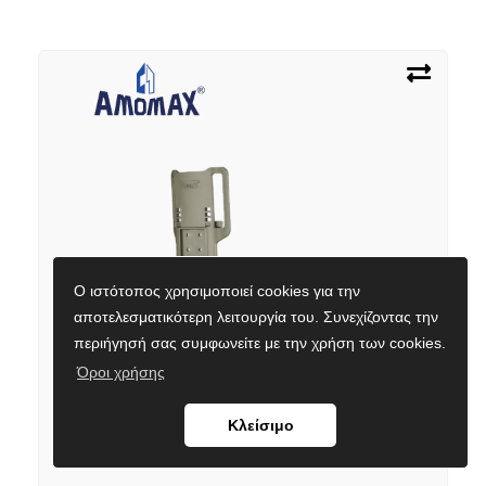
Ο ιστότοπος χρησιμοποιεί cookies για την
αποτελεσματικότερη λειτουργία του. Συνεχίζοντας την
περιήγησή σας συμφωνείτε με την χρήση των cookies.
ΒΑΣΗ ΘΗΚΗΣ ΠΙΣΤΟΛΙΟΥ AMOMAX, Low Ride Duty Drop,
Όροι χρήσης
OD
Κλείσιμο
Κωδικός προϊόντος:
9020173879
Εναλλακτικός κωδικός:
2-AP021