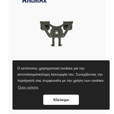
Molle attacment AMOMAX, OD
Ο ιστότοπος χρησιμοποιεί cookies για την
Κωδικός προϊόντος:
9020173882
αποτελεσματικότερη λειτουργία του. Συνεχίζοντας την
Εναλλακτικός κωδικός:
AM-MAOD
περιήγησή σας συμφωνείτε με την χρήση των cookies.
Όροι χρήσης
Τιμή με ΦΠΑ:
8,90
€
Σε απόθεμα
Κλείσιμο
Διαθέσιμο και στο κατάστημα Δωδεκανήσου 10Α