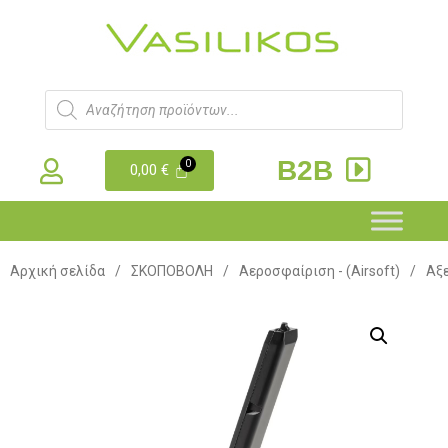
B2B
0,00
€
Αρχική σελίδα
/
ΣΚΟΠΟΒΟΛΗ
/
Αεροσφαίριση - (Airsoft)
/
Αξε