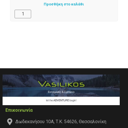
Προσθήκη στο καλάθι
Επικοινωνία
Δωδεκανήσου 10Α, Τ.Κ. 54626, Θεσσαλονίκη