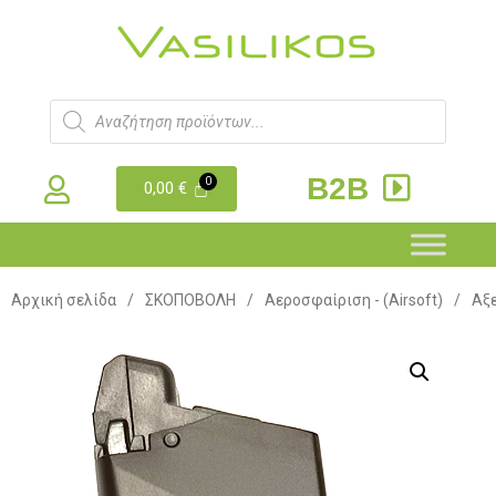
B2B
0,00
€
Αρχική σελίδα
/
ΣΚΟΠΟΒΟΛΗ
/
Αεροσφαίριση - (Airsoft)
/
Αξε