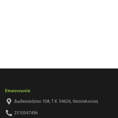
Επικοινωνία
Δωδεκανήσου 10Α, Τ.Κ. 54626, Θεσσαλονίκη
2310547496