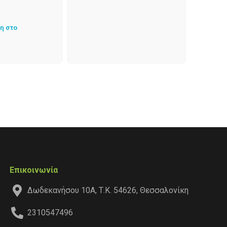
η στο
Επικοινωνία
Δωδεκανήσου 10Α, Τ.Κ. 54626, Θεσσαλονίκη
2310547496