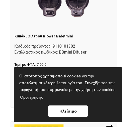
Καπάκι φίλτρου Blower Baby mini
Κωδικός προϊόντος:
9110101302
Εναλλακτικός κωδικός:
BBmini Difuser
Τιμή με ΦΠΑ:
7,90
€
Σε απόθεμα
Ο ιστότοπος χρησιμοποιεί cookies για την
αποτελεσματικότερη λειτουργία του. Συνεχίζοντας την
περιήγησή σας συμφωνείτε με την χρήση των cookies.
Προσθήκη στο καλάθι
Όροι χρήσης
Κλείσιμο