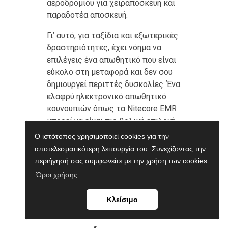
αεροδρομίου για χειραποσκευή και
παραδοτέα αποσκευή.
Γι’ αυτό, για ταξίδια και εξωτερικές
δραστηριότητες, έχει νόημα να
επιλέγεις ένα απωθητικό που είναι
εύκολο στη μεταφορά και δεν σου
δημιουργεί περιττές δυσκολίες. Ένα
ελαφρύ ηλεκτρονικό απωθητικό
κουνουπιών όπως τα Nitecore EMR
μπορεί να είναι πιο βολική επιλογή
σε σχέση με σπείρες, καύσιμα ή
Ο ιστότοπος χρησιμοποιεί cookies για την
μεγάλα spray, αρκεί να μεταφέρεται
αποτελεσματικότερη λειτουργία του. Συνεχίζοντας την
σύμφωνα με τις οδηγίες του
περιήγησή σας συμφωνείτε με την χρήση των cookies.
κατασκευαστή και τους κανόνες
Όροι χρήσης
που ισχύουν για τη διαδρομή σου.
Κλείσιμο
Πώς να στήσεις