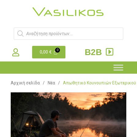
B2B
0,00
€
Αρχική σελίδα
/
Νέα
/
Απωθητικό Κουνουπιών Εξωτερικού Χώ