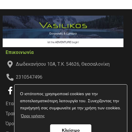
Επικοινωνία
Δωδεκανήσου 10Α, Τ.Κ. 54626, Θεσσαλονίκη
2310547496
Ο ιστότοπος χρησιμοποιεί cookies για την
αποτελεσματικότερη λειτουργία του. Συνεχίζοντας την
Εταιρεία
περιήγησή σας συμφωνείτε με την χρήση των cookies.
Τραπεζικοί Λογαριασμοί
Όροι χρήσης
Όροι χρήσης
Κλείσιμο