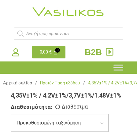
B2B
0,00
€
Αρχική σελίδα
/
Προϊόν Τάση εξόδου
/
4,35V±1% / 4.2V±1%/3,
4,35V±1% / 4.2V±1%/3,7V±1%/1.48V±1%
Διαθεσιμότητα:
Διαθέσιμα