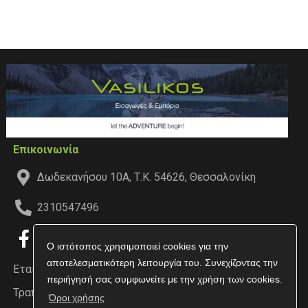
Επικοινωνία
Δωδεκανήσου 10Α, Τ.Κ. 54626, Θεσσαλονίκη
2310547496
Ο ιστότοπος χρησιμοποιεί cookies για την
αποτελεσματικότερη λειτουργία του. Συνεχίζοντας την
Εταιρεία
περιήγησή σας συμφωνείτε με την χρήση των cookies.
Τραπεζικοί Λογαριασμοί
Όροι χρήσης