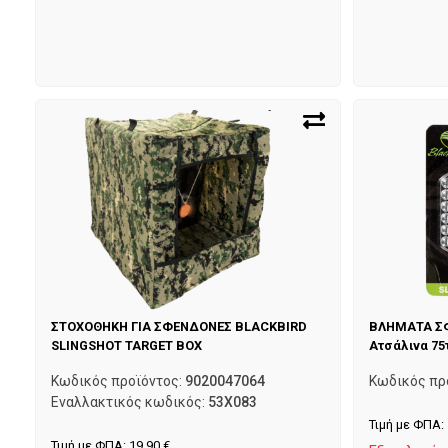
ΣΤΟΧΟΘΗΚΗ ΓΙΑ ΣΦΕΝΔΟΝΕΣ BLACKBIRD
ΒΛΗΜΑΤΑ Σ
SLINGSHOT TARGET BOX
Ατσάλινα 75
Κωδικός προϊόντος:
9020047064
Κωδικός πρ
Εναλλακτικός κωδικός:
53X083
Τιμή με ΦΠΑ:
Τιμή με ΦΠΑ:
19,90
€