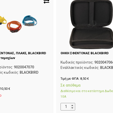
ΕΝΤΟΝΑΣ, ΠΛΑΚΕ, BLACKBIRD
ΘΗΚΗ ΣΦΕΝΤΟΝΑΣ BLACKBIRD
3 τεμαχίων
Κωδικός προϊόντος:
902004706
οϊόντος:
9020047070
Εναλλακτικός κωδικός:
BLACKB
ός κωδικός:
BLACKBIRD
Τιμή με ΦΠΑ:
8,50
€
Σε απόθεμα
10,50
€
Διαθέσιμο και στο κατάστημα Δωδ
ο
10Α