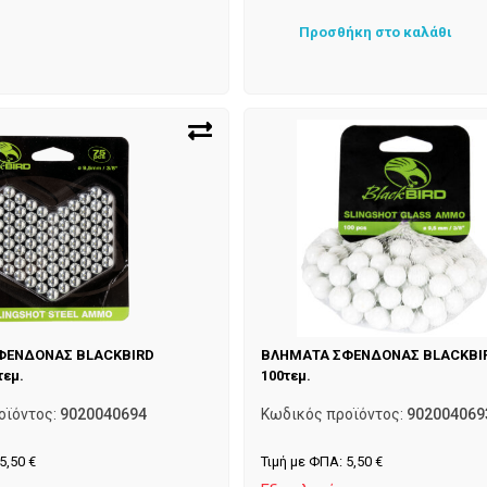
Προσθήκη στο καλάθι
ΦΕΝΔΟΝΑΣ BLACKBIRD
ΒΛΗΜΑΤΑ ΣΦΕΝΔΟΝΑΣ BLACKBIR
τεμ.
100τεμ.
οϊόντος:
9020040694
Κωδικός προϊόντος:
902004069
5,50
€
Τιμή με ΦΠΑ:
5,50
€