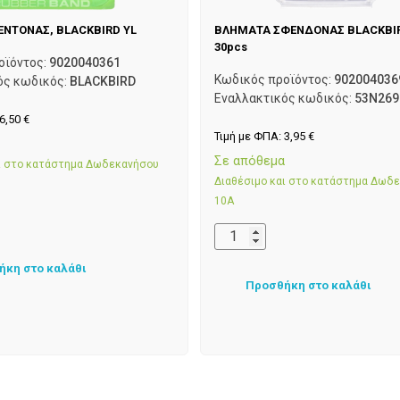
ΕΝΤΟΝΑΣ, BLACKBIRD YL
ΒΛΗΜΑΤΑ ΣΦΕΝΔΟΝΑΣ BLACKBIR
30pcs
οϊόντος:
9020040361
Κωδικός προϊόντος:
902004036
ός κωδικός:
BLACKBIRD
Εναλλακτικός κωδικός:
53N269
6,50
€
Τιμή με ΦΠΑ:
3,95
€
α
Σε απόθεμα
αι στο κατάστημα Δωδεκανήσου
Διαθέσιμο και στο κατάστημα Δωδ
10Α
ήκη στο καλάθι
Προσθήκη στο καλάθι