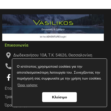
Επικοινωνία
Δωδεκανήσου 10Α, Τ.Κ. 54626, Θεσσαλονίκη
2310547496
Ο ιστότοπος χρησιμοποιεί cookies για την
αποτελεσματικότερη λειτουργία του. Συνεχίζοντας την
περιήγησή σας συμφωνείτε με την χρήση των cookies.
Όροι χρήσης
Εταιρεία
Τραπεζικοί Λογαριασμοί
Κλείσιμο
Όροι χρήσης