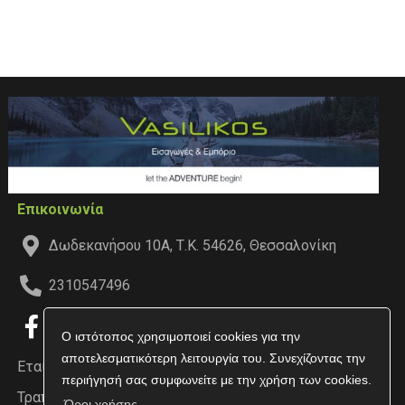
Επικοινωνία
Δωδεκανήσου 10Α, Τ.Κ. 54626, Θεσσαλονίκη
2310547496
Ο ιστότοπος χρησιμοποιεί cookies για την
αποτελεσματικότερη λειτουργία του. Συνεχίζοντας την
Εταιρεία
περιήγησή σας συμφωνείτε με την χρήση των cookies.
Τραπεζικοί Λογαριασμοί
Όροι χρήσης