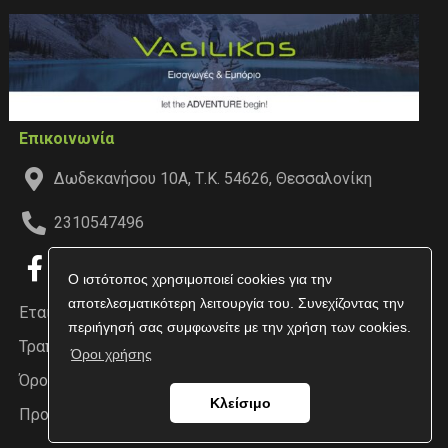
Επικοινωνία
Δωδεκανήσου 10Α, Τ.Κ. 54626, Θεσσαλονίκη
2310547496
Ο ιστότοπος χρησιμοποιεί cookies για την
αποτελεσματικότερη λειτουργία του. Συνεχίζοντας την
Εταιρεία
περιήγησή σας συμφωνείτε με την χρήση των cookies.
Τραπεζικοί Λογαριασμοί
Όροι χρήσης
Όροι χρήσης
Κλείσιμο
Προσωπικά δεδομένα