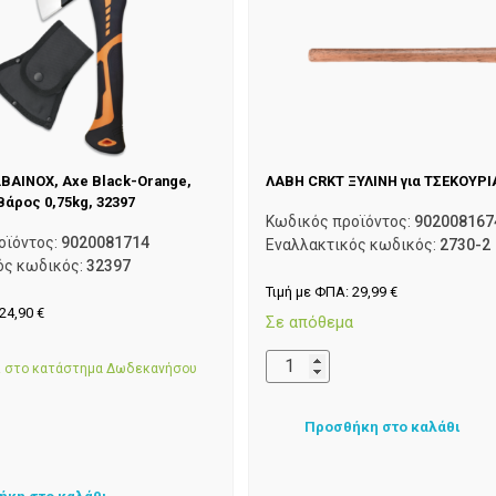
BAINOX, Axe Black-Orange,
ΛΑΒΗ CRKT ΞΥΛΙΝΗ για ΤΣΕΚΟΥΡΙ
Βάρος 0,75kg, 32397
Κωδικός προϊόντος:
902008167
οϊόντος:
9020081714
Εναλλακτικός κωδικός:
2730-2
ός κωδικός:
32397
Τιμή με ΦΠΑ:
29,99
€
24,90
€
Σε απόθεμα
α
αι στο κατάστημα Δωδεκανήσου
Προσθήκη στο καλάθι