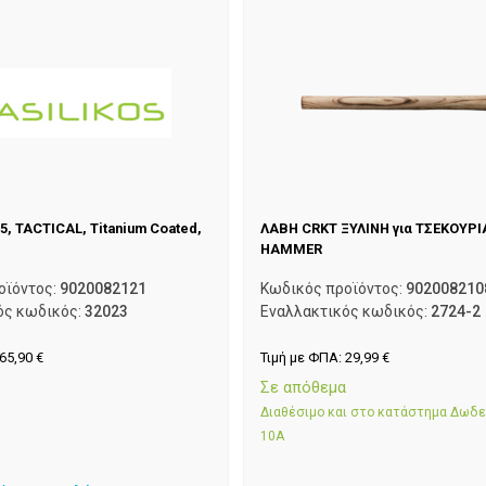
5, TACTICAL, Titanium Coated,
ΛΑΒΗ CRKT ΞΥΛΙΝΗ για ΤΣΕΚΟΥΡ
HAMMER
οϊόντος:
9020082121
Κωδικός προϊόντος:
902008210
ός κωδικός:
32023
Εναλλακτικός κωδικός:
2724-2
65,90
€
Τιμή με ΦΠΑ:
29,99
€
α
Σε απόθεμα
Διαθέσιμο και στο κατάστημα Δωδ
10Α