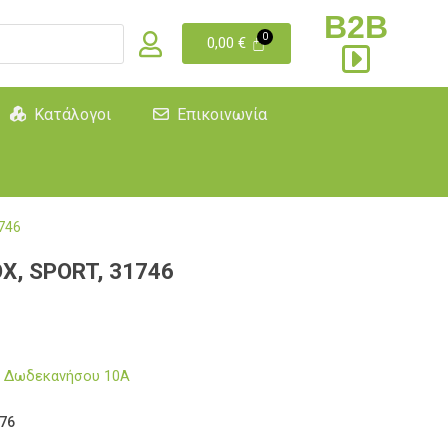
B2B
0,00
€
Κατάλογοι
Επικοινωνία
746
X, SPORT, 31746
μα Δωδεκανήσου 10Α
76