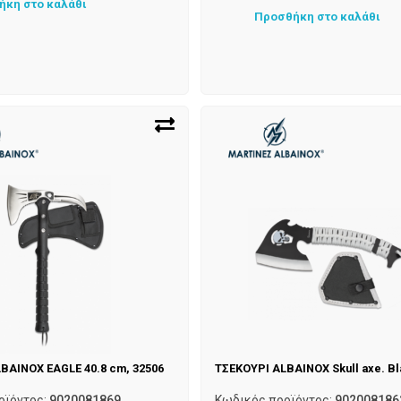
ήκη στο καλάθι
Προσθήκη στο καλάθι
BAINOX EAGLE 40.8 cm, 32506
ΤΣΕΚΟΥΡΙ ALBAINOX Skull axe. Bl
οϊόντος:
9020081869
Κωδικός προϊόντος:
902008186