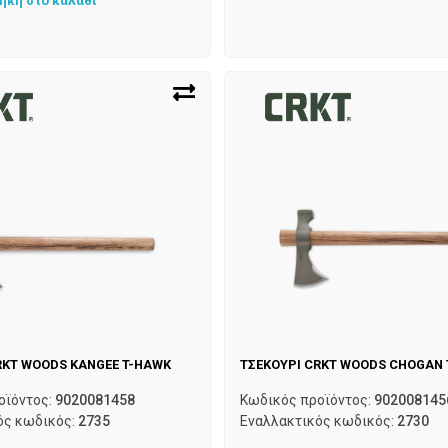
ήκη στο καλάθι
RKT WOODS KANGEE T-HAWK
ΤΣΕΚΟΥΡΙ CRKT WOODS CHOGAN
οϊόντος:
9020081458
Κωδικός προϊόντος:
902008145
ός κωδικός:
2735
Εναλλακτικός κωδικός:
2730