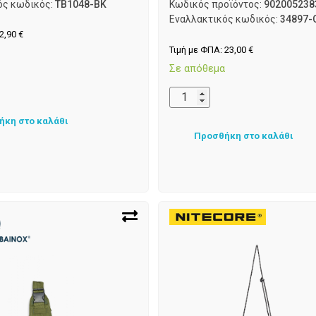
ός κωδικός:
TB1048-BK
Κωδικός προϊόντος:
902005238
Εναλλακτικός κωδικός:
34897-
2,90
€
Τιμή με ΦΠΑ:
23,00
€
α
Σε απόθεμα
ήκη στο καλάθι
Προσθήκη στο καλάθι