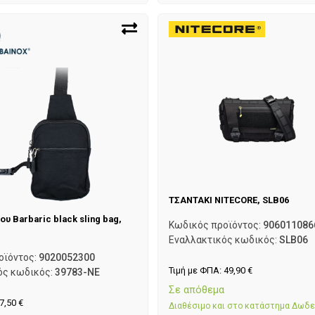
ΤΣΑΝΤΑΚΙ NITECORE, SLB06
υ Barbaric black sling bag,
Κωδικός προϊόντος:
906011086
Εναλλακτικός κωδικός:
SLB06
οϊόντος:
9020052300
Τιμή με ΦΠΑ:
49,90
€
ός κωδικός:
39783-NE
Σε απόθεμα
7,50
€
Διαθέσιμο και στο κατάστημα Δωδ