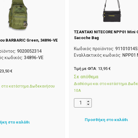
ΤΣΑΝΤΑΚΙ NITECORE NPP01 Mini 
Sacoche Bag
ου BARBARIC Green, 34896-VE
Κωδικός προϊόντος:
911010145
οϊόντος:
9020052314
Εναλλακτικός κωδικός:
NPP01 
ός κωδικός:
34896-VE
Τιμή με ΦΠΑ:
13,95
€
23,50
€
Σε απόθεμα
α
Διαθέσιμο και στο κατάστημα Δωδ
αι στο κατάστημα Δωδεκανήσου
10Α
Προσθήκη στο καλάθι
ήκη στο καλάθι