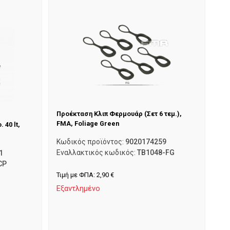
Προέκταση Κλιπ Φερμουάρ (Σετ 6 τεμ.),
FMA, Foliage Green
 40 lt,
Κωδικός προϊόντος:
9020174259
Εναλλακτικός κωδικός:
TB1048-FG
1
CP
Τιμή με ΦΠΑ:
2,90
€
Εξαντλημένο