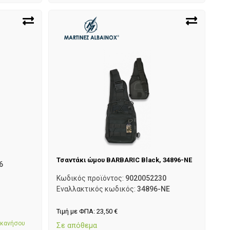
Τσαντάκι ώμου BARBARIC Black, 34896-NE
6
Κωδικός προϊόντος:
9020052230
Εναλλακτικός κωδικός:
34896-NE
Τιμή με ΦΠΑ:
23,50
€
εκανήσου
Σε απόθεμα