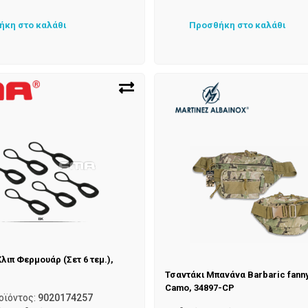
ήκη στο καλάθι
Προσθήκη στο καλάθι
λιπ Φερμουάρ (Σετ 6 τεμ.),
Τσαντάκι Μπανάνα Barbaric fanny
Camo, 34897-CP
οϊόντος:
9020174257