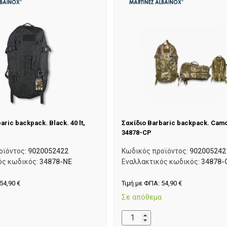
aric backpack. Black. 40 lt,
Σακίδιο Barbaric backpack. Camo.
34878-CP
οϊόντος:
9020052422
Κωδικός προϊόντος:
902005242
ός κωδικός:
34878-NE
Εναλλακτικός κωδικός:
34878-
54,90
€
Τιμή με ΦΠΑ:
54,90
€
α
Σε απόθεμα