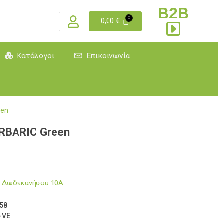
B2B
0,00
€
Κατάλογοι
Επικοινωνία
een
RBARIC Green
μα Δωδεκανήσου 10Α
58
-VE