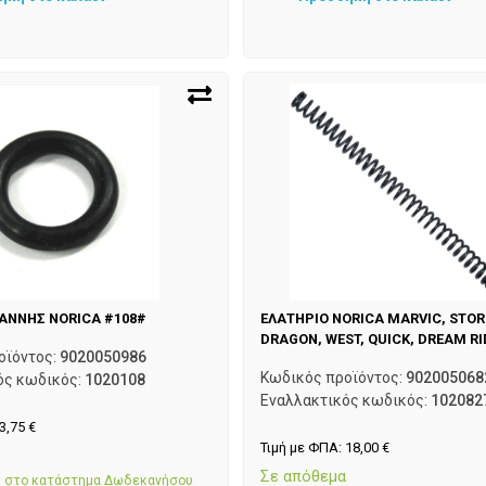
ΑΝΝΗΣ NORICA #108#
ΕΛΑΤΗΡΙΟ NORICA MARVIC, STO
DRAGON, WEST, QUICK, DREAM RI
οϊόντος:
9020050986
Κωδικός προϊόντος:
902005068
ός κωδικός:
1020108
Εναλλακτικός κωδικός:
102082
3,75
€
Τιμή με ΦΠΑ:
18,00
€
α
Σε απόθεμα
αι στο κατάστημα Δωδεκανήσου