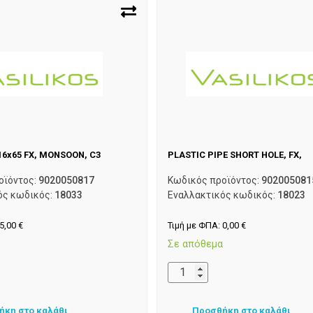
16x65 FX, MONSOON, C3
PLASTIC PIPE SHORT HOLE, FX,
οϊόντος:
9020050817
Κωδικός προϊόντος:
902005081
ός κωδικός:
18033
Εναλλακτικός κωδικός:
18023
5,00
€
Τιμή με ΦΠΑ:
0,00
€
α
Σε απόθεμα
ήκη στο καλάθι
Προσθήκη στο καλάθι