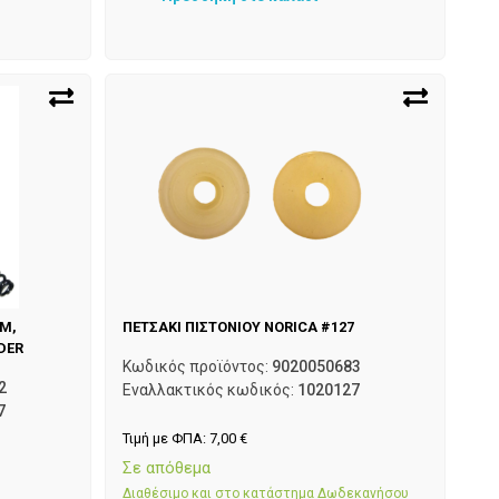
RM,
ΠΕΤΣΑΚΙ ΠΙΣΤΟΝΙΟΥ NORICA #127
DER
Κωδικός προϊόντος:
9020050683
2
Εναλλακτικός κωδικός:
1020127
7
Τιμή με ΦΠΑ:
7,00
€
Σε απόθεμα
Διαθέσιμο και στο κατάστημα Δωδεκανήσου