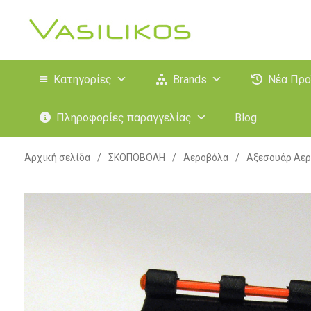
Κατηγορίες
Brands
Νέα Προ
Πληροφορίες παραγγελίας
Blog
Αρχική σελίδα
/
ΣΚΟΠΟΒΟΛΗ
/
Αεροβόλα
/
Αξεσουάρ Αε