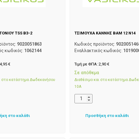
ΤΟΝΙΟΥ TSS B3-2
ΤΣΙΜΟΥΧΑ ΚΑΝΝΗΣ ΒΑΜ 12 Ν14
οϊόντος:
9020051863
Κωδικός προϊόντος:
902005146
ός κωδικός:
1062144
Εναλλακτικός κωδικός:
101900
4,95
€
Τιμή με ΦΠΑ:
2,90
€
α
Σε απόθεμα
αι στο κατάστημα Δωδεκανήσου
Διαθέσιμο και στο κατάστημα Δωδ
10Α
ήκη στο καλάθι
Προσθήκη στο καλάθι