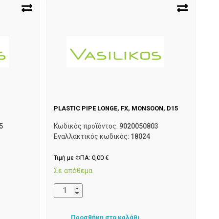
PLASTIC PIPE LONGE, FX, MONSOON, D15
5
Κωδικός προϊόντος:
9020050803
Εναλλακτικός κωδικός:
18024
Τιμή με ΦΠΑ:
0,00
€
Σε απόθεμα
Προσθήκη στο καλάθι