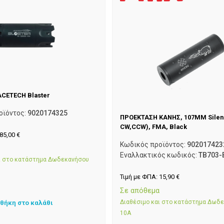
 ACETECH Blaster
οϊόντος:
9020174325
ΠΡΟΕΚΤΑΣΗ ΚΑΝΗΣ, 107MM Sile
CW,CCW), FMA, Black
85,00
€
Κωδικός προϊόντος:
902017423
α
Εναλλακτικός κωδικός:
TB703-
αι στο κατάστημα Δωδεκανήσου
Τιμή με ΦΠΑ:
15,90
€
Σε απόθεμα
Διαθέσιμο και στο κατάστημα Δωδ
θήκη στο καλάθι
10Α