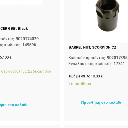
CER GBB, Black
οϊόντος:
9020174029
ός κωδικός:
149596
BARREL NUT, SCORPION CZ
57,00
€
Κωδικός προϊόντος:
902017395
Εναλλακτικός κωδικός:
17741
α
αι στο κατάστημα Δωδεκανήσου
Τιμή με ΦΠΑ:
10,00
€
Σε απόθεμα
Προσθήκη στο καλάθι
ήκη στο καλάθι