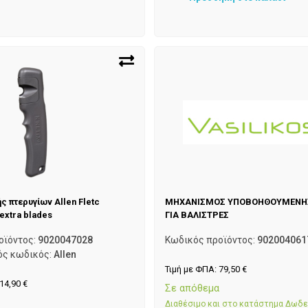
ς πτερυγίων Allen Fletc
ΜΗΧΑΝΙΣΜΟΣ ΥΠΟΒΟΗΘΟΥΜΕΝΗΣ
extra blades
ΓΙΑ ΒΑΛΙΣΤΡΕΣ
οϊόντος:
9020047028
Κωδικός προϊόντος:
902004061
ός κωδικός:
Allen
Τιμή με ΦΠΑ:
79,50
€
14,90
€
Σε απόθεμα
α
Διαθέσιμο και στο κατάστημα Δωδ