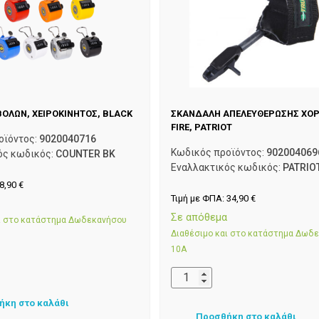
ΟΛΩΝ, ΧΕΙΡΟΚΙΝΗΤΟΣ, BLACK
ΣΚΑΝΔΑΛΗ ΑΠΕΛΕΥΘΕΡΩΣΗΣ ΧΟΡ
FIRE, PATRIOT
οϊόντος:
9020040716
Κωδικός προϊόντος:
902004069
ός κωδικός:
COUNTER BK
Εναλλακτικός κωδικός:
PATRIO
8,90
€
Τιμή με ΦΠΑ:
34,90
€
α
Σε απόθεμα
αι στο κατάστημα Δωδεκανήσου
Διαθέσιμο και στο κατάστημα Δωδ
10Α
ήκη στο καλάθι
Προσθήκη στο καλάθι