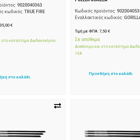
οϊόντος:
9020040363
Κωδικός προϊόντος:
902004053
ός κωδικός:
TRUE FIRE
Εναλλακτικός κωδικός:
GORILL
35,00
€
Τιμή με ΦΠΑ:
7,50
€
α
Σε απόθεμα
αι στο κατάστημα Δωδεκανήσου
Διαθέσιμο και στο κατάστημα Δωδ
10Α
Προσθήκη στο καλάθι
ήκη στο καλάθι