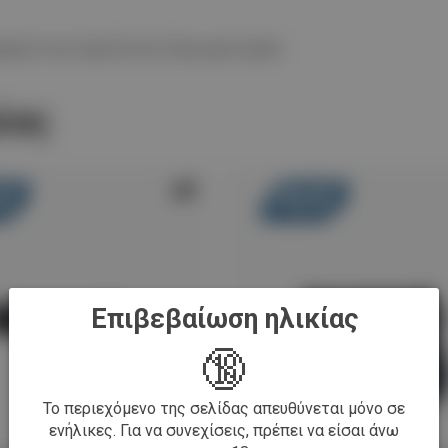
ρώματα των προϊόντων λόγω φωτισμού.
ίας
Επιβεβαίωση ηλικίας
🔞
Το περιεχόμενο της σελίδας απευθύνεται μόνο σε
ενήλικες. Για να συνεχίσεις, πρέπει να είσαι άνω