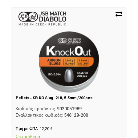
Pellets JSB KO Slug .218, 5.5mm /200pcs
Κωδικός προϊόντος:
9020051989
Εναλλακτικός κωδικός:
546128-200
Τιμή με ΦΠΑ:
12,20
€
Σε απόθεμα