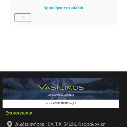
Προσθήκη στο καλάθι
Επικοινωνία
Δωδεκανήσου 10Α, Τ.Κ. 54626, Θεσσαλονίκη