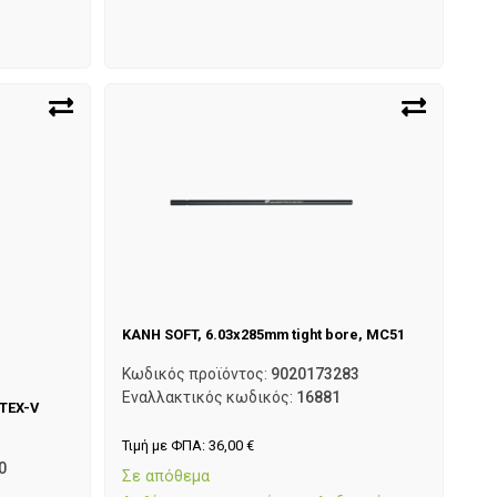
ΚΑΝΗ SOFT, 6.03x285mm tight bore, MC51
Κωδικός προϊόντος:
9020173283
Εναλλακτικός κωδικός:
16881
TEX-V
Τιμή με ΦΠΑ:
36,00
€
0
Σε απόθεμα