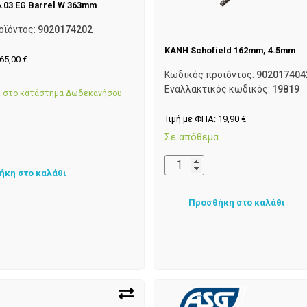
.03 EG Barrel W 363mm
οϊόντος:
9020174202
KANH Schofield 162mm, 4.5mm
65,00
€
Κωδικός προϊόντος:
902017404
α
Εναλλακτικός κωδικός:
19819
αι στο κατάστημα Δωδεκανήσου
Τιμή με ΦΠΑ:
19,90
€
Σε απόθεμα
ήκη στο καλάθι
Προσθήκη στο καλάθι