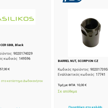
CER GBB, Black
οϊόντος:
9020174029
ός κωδικός:
149596
BARREL NUT, SCORPION CZ
57,00
€
Κωδικός προϊόντος:
902017395
Εναλλακτικός κωδικός:
17741
α
αι στο κατάστημα Δωδεκανήσου
Τιμή με ΦΠΑ:
10,00
€
Σε απόθεμα
Προσθήκη στο καλάθι