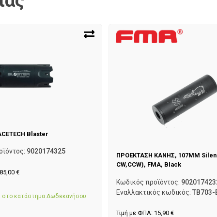
ίας
 ACETECH Blaster
οϊόντος:
9020174325
ΠΡΟΕΚΤΑΣΗ ΚΑΝΗΣ, 107MM Sile
CW,CCW), FMA, Black
85,00
€
Κωδικός προϊόντος:
902017423
α
Εναλλακτικός κωδικός:
TB703-
αι στο κατάστημα Δωδεκανήσου
Τιμή με ΦΠΑ:
15,90
€