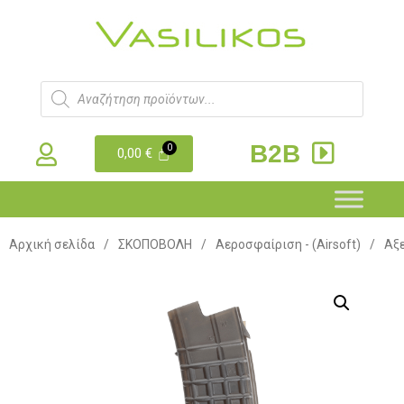
B2B
0,00
€
Αρχική σελίδα
/
ΣΚΟΠΟΒΟΛΗ
/
Αεροσφαίριση - (Airsoft)
/
Αξε