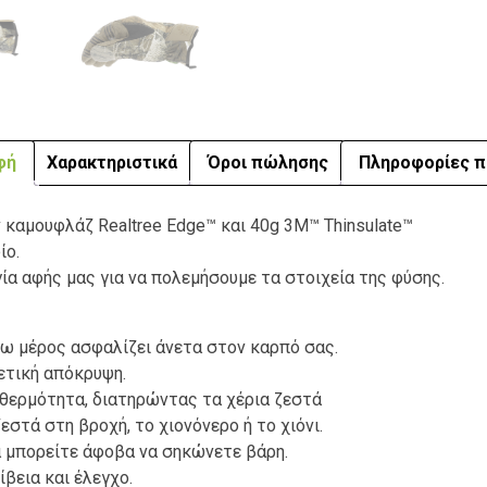
φή
Χαρακτηριστικά
Όροι πώλησης
Πληροφορίες π
 καμουφλάζ Realtree Edge™ και 40g 3M™ Thinsulate™
ίο.
α αφής μας για να πολεμήσουμε τα στοιχεία της φύσης.
νω μέρος ασφαλίζει άνετα στον καρπό σας.
ετική απόκρυψη.
 θερμότητα, διατηρώντας τα χέρια ζεστά
στά στη βροχή, το χιονόνερο ή το χιόνι.
να μπορείτε άφοβα να σηκώνετε βάρη.
βεια και έλεγχο.