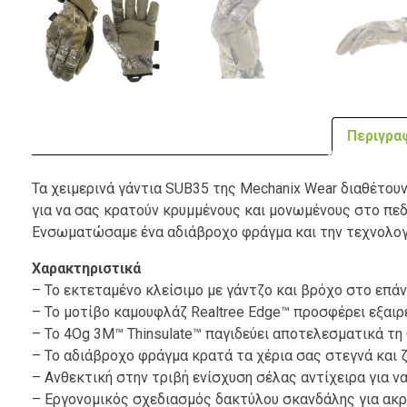
Περιγρα
Τα χειμερινά γάντια SUB35 της Mechanix Wear διαθέτουν
για να σας κρατούν κρυμμένους και μονωμένους στο πεδ
Ενσωματώσαμε ένα αδιάβροχο φράγμα και την τεχνολογί
Χαρακτηριστικά
– Το εκτεταμένο κλείσιμο με γάντζο και βρόχο στο επά
– Το μοτίβο καμουφλάζ Realtree Edge™ προσφέρει εξαιρ
– Το 4Og 3M™ Thinsulate™ παγιδεύει αποτελεσματικά τη
– Το αδιάβροχο φράγμα κρατά τα χέρια σας στεγνά και ζε
– Ανθεκτική στην τριβή ενίσχυση σέλας αντίχειρα για 
– Εργονομικός σχεδιασμός δακτύλου σκανδάλης για ακρί