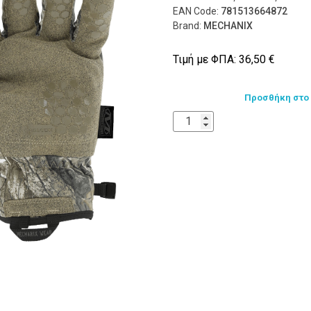
EAN Code:
781513664872
Brand:
MECHANIX
Τιμή με ΦΠΑ:
36,50
€
Προσθήκη στο