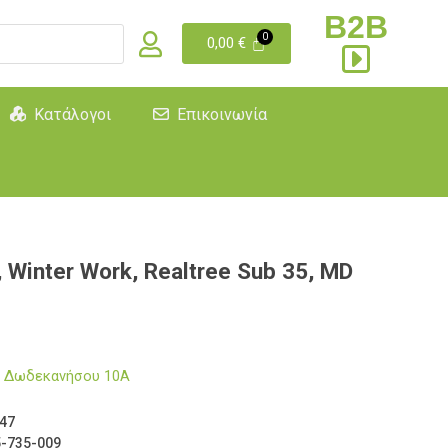
B2B
0,00
€
Κατάλογοι
Επικοινωνία
Winter Work, Realtree Sub 35, MD
μα Δωδεκανήσου 10Α
47
-735-009