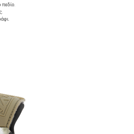
 πεδίο.
ς.
άφι.