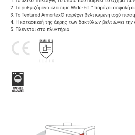
1. Το υλικό TrekDry®, το οποίο που παίρνει το σχήμα των
2. Το ρυθμιζόμενο κλείσιμο Wide-Fit ™ παρέχει ασφαλή ε
3. Το Textured Armortex® παρέχει βελτιωμένη ισχύ πιασί
4. Η κατασκευή της άκρης των δακτύλων βελτιώνει την 
5. Πλένεται στο πλυντήριο.