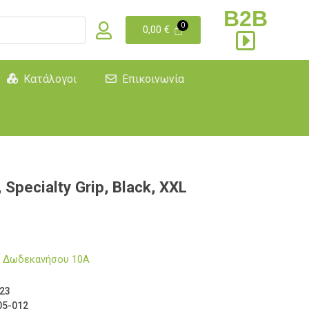
B2B
0,00
€
Κατάλογοι
Επικοινωνία
pecialty Grip, Black, XXL
μα Δωδεκανήσου 10Α
23
5-012