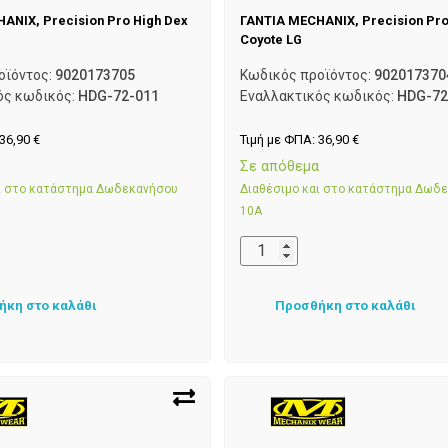
ANIX, Precision Pro High Dex
ΓΑΝΤΙΑ MECHANIX, Precision Pro
Coyote LG
οϊόντος:
9020173705
Κωδικός προϊόντος:
902017370
ός κωδικός:
HDG-72-011
Εναλλακτικός κωδικός:
HDG-72
36,90
€
Τιμή με ΦΠΑ:
36,90
€
α
Σε απόθεμα
αι στο κατάστημα Δωδεκανήσου
Διαθέσιμο και στο κατάστημα Δωδ
10Α
ήκη στο καλάθι
Προσθήκη στο καλάθι