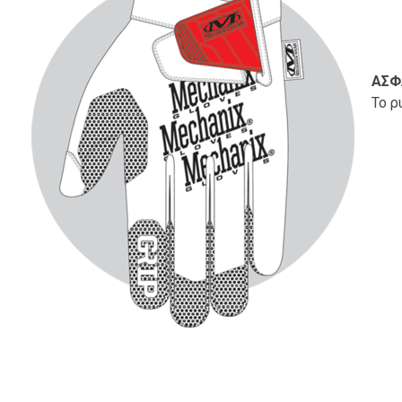
ΑΣΦ
Το ρ