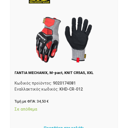
ΓΑΝΤΙΑ MECHANIX, M-pact, KNIT CR5A5, XXL
Κωδικός προϊόντος:
9020174081
Εναλλακτικός κωδικός:
KHD-CR-012
Τιμή με ΦΠΑ:
34,50
€
Σε απόθεμα
Προσθήκη στο καλάθι