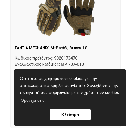
ΓΑΝΤΙΑ MECHANIX, M-Pact®, Brown, LG
Κωδικός προϊόντος:
9020173470
Εναλλακτικός κωδικός:
MPT-07-010
Τιμή με ΦΠΑ:
42,50
€
Ο ιστότοπος χρησιμοποιεί cookies για την
Σε απόθεμα
αποτελεσματικότερη λειτουργία του. Συνεχίζοντας την
Διαθέσιμο και στο κατάστημα Δωδεκανήσου 10Α
περιήγησή σας συμφωνείτε με την χρήση των cookies.
Όροι χρήσης
Προσθήκη στο καλάθι
Κλείσιμο