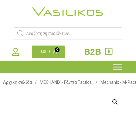
B2B
0,00
€
Αρχική σελίδα
/
MECHANIX - Γάντια Tactical
/
Mechanix - M-Pac