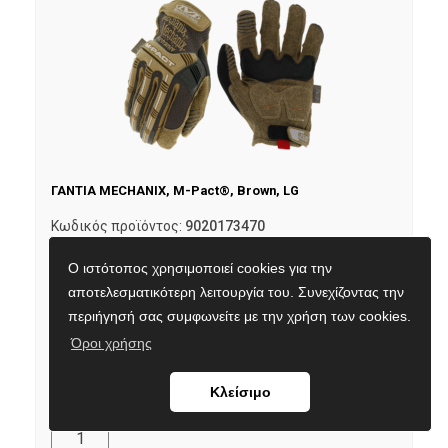
ΓΑΝΤΙΑ MECHANIX, M-Pact®, Brown, LG
Κωδικός προϊόντος:
9020173470
Εναλλακτικός κωδικός:
MPT-07-010
Ο ιστότοπος χρησιμοποιεί cookies για την
Τιμή με ΦΠΑ:
42,50
€
αποτελεσματικότερη λειτουργία του. Συνεχίζοντας την
περιήγησή σας συμφωνείτε με την χρήση των cookies.
Σε απόθεμα
Διαθέσιμο και στο κατάστημα Δωδεκανήσου 10Α
Όροι χρήσης
Κλείσιμο
Προσθήκη στο καλάθι