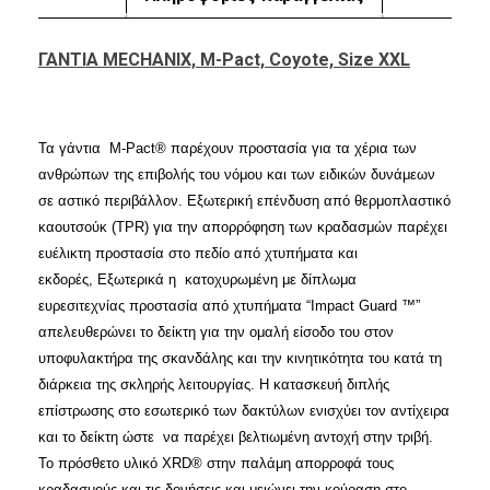
ΓΑΝΤΙΑ MECHANIX, M-Pact, Coyote, Size XXL
Τα γάντια M-Pact® παρέχουν προστασία για τα χέρια των
ανθρώπων της επιβολής του νόμου και των ειδικών δυνάμεων
σε αστικό περιβάλλον. Εξωτερική επένδυση από θερμοπλαστικό
καουτσούκ (TPR) για την απορρόφηση των κραδασμών παρέχει
ευέλικτη προστασία στο πεδίο από χτυπήματα και
εκδορές, Εξωτερικά η κατοχυρωμένη με δίπλωμα
ευρεσιτεχνίας προστασία από χτυπήματα “Impact Guard ™”
απελευθερώνει το δείκτη για την ομαλή είσοδο του στον
υποφυλακτήρα της σκανδάλης και την κινητικότητα του κατά τη
διάρκεια της σκληρής λειτουργίας. Η κατασκευή διπλής
επίστρωσης στο εσωτερικό των δακτύλων ενισχύει τον αντίχειρα
και το δείκτη ώστε να παρέχει βελτιωμένη αντοχή στην τριβή.
Το πρόσθετο υλικό XRD® στην παλάμη απορροφά τους
κραδασμούς και τις δονήσεις και μειώνει την κούραση στο