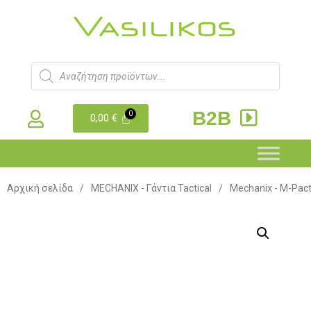
B2B
0,00
€
Αρχική σελίδα
/
MECHANIX - Γάντια Tactical
/
Mechanix - M-Pac