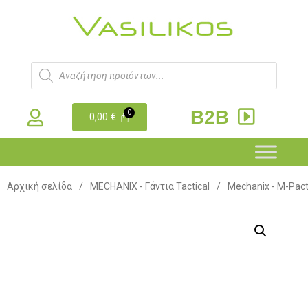
B2B
0,00
€
Αρχική σελίδα
/
MECHANIX - Γάντια Tactical
/
Mechanix - M-Pac