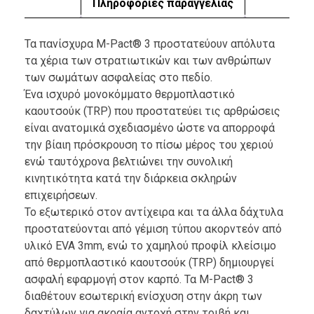
Πληροφορίες παραγγελίας
Τα πανίσχυρα M-Pact® 3 προστατεύουν απόλυτα
τα χέρια των στρατιωτικών και των ανθρώπων
των σωμάτων ασφαλείας στο πεδίο.
Ένα ισχυρό μονοκόμματο θερμοπλαστικό
καουτσούκ (TRP) που προστατεύει τις αρθρώσεις
είναι ανατομικά σχεδιασμένο ώστε να απορροφά
την βίαιη πρόσκρουση το πίσω μέρος του χεριού
ενώ ταυτόχρονα βελτιώνει την συνολική
κινητικότητα κατά την διάρκεια σκληρών
επιχειρήσεων.
Το εξωτερικό στον αντίχειρα και τα άλλα δάχτυλα
προστατεύονται από γέμιση τύπου ακορντεόν από
υλικό EVA 3mm, ενώ το χαμηλού προφίλ κλείσιμο
από θερμοπλαστικό καουτσούκ (TRP) δημιουργεί
ασφαλή εφαρμογή στον καρπό. Τα M-Pact® 3
διαθέτουν εσωτερική ενίσχυση στην άκρη των
δαχτύλων για ακραία αντοχή στην τριβή και