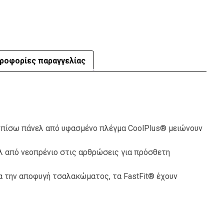
ροφορίες παραγγελίας
α πίσω πάνελ από υφασμένο πλέγμα CoolPlus® μειώνουν
ελ από νεοπρένιο στις αρθρώσεις για πρόσθετη
α την αποφυγή τσαλακώματος, τα FastFit® έχουν