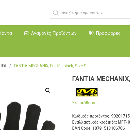
ϊόντα
Αναμονές Προϊόντων
Προσφορές
tFit
/
ΓΑΝΤΙΑ MECHANIX, Fastfit, black, Size S
ΓΑΝΤΙΑ MECHANIX, F
Σε απόθεμα
Κωδικός προϊόντος:
90201715
Εναλλακτικός κωδικός:
MFF-0
EAN Code:
10781513106706