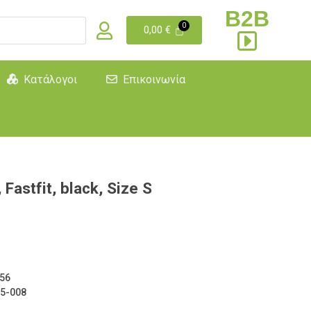
B2B
0,00
€
Κατάλογοι
Επικοινωνία
astfit, black, Size S
56
5-008