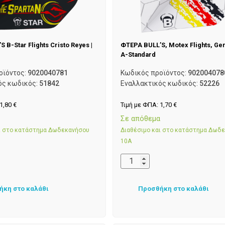
 B-Star Flights Cristo Reyes |
ΦΤΕΡΑ BULL’S, Motex Flights, Ger
A-Standard
οϊόντος:
9020040781
Κωδικός προϊόντος:
902004078
ός κωδικός:
51842
Εναλλακτικός κωδικός:
52226
1,80
€
Τιμή με ΦΠΑ:
1,70
€
α
Σε απόθεμα
αι στο κατάστημα Δωδεκανήσου
Διαθέσιμο και στο κατάστημα Δωδ
10Α
ήκη στο καλάθι
Προσθήκη στο καλάθι