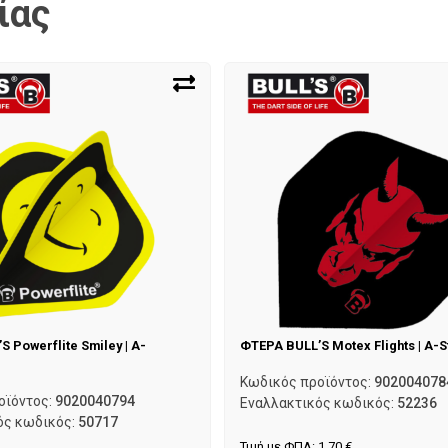
ίας
 Powerflite Smiley | A-
ΦΤΕΡΑ BULL’S Motex Flights | A-
Κωδικός προϊόντος:
902004078
οϊόντος:
9020040794
Εναλλακτικός κωδικός:
52236
ός κωδικός:
50717
Τιμή με ΦΠΑ:
1,70
€