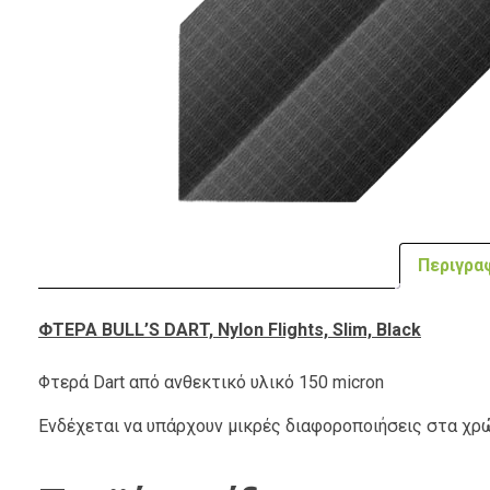
Περιγρα
ΦΤΕΡΑ ΒULL’S DART, Nylon Flights, Slim, Black
Φτερά Dart από ανθεκτικό υλικό 150 micron
Ενδέχεται να υπάρχουν μικρές διαφοροποιήσεις στα χ