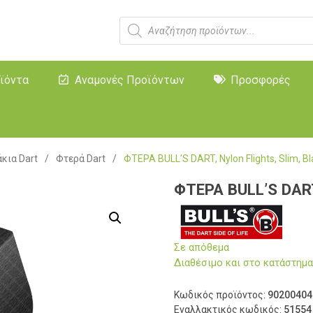
ϊόντα
Αναμονές Προϊόντων
Προσφορές
κια Dart
/
Φτερά Dart
/
ΦΤΕΡΑ BULL’S DART, Nylon Flights, Slim, Bl
ΦΤΕΡΑ BULL’S DART,
Σε απόθεμα
Διαθέσιμο και στο κατάστη
Κωδικός προϊόντος:
90200404
Εναλλακτικός κωδικός:
51554