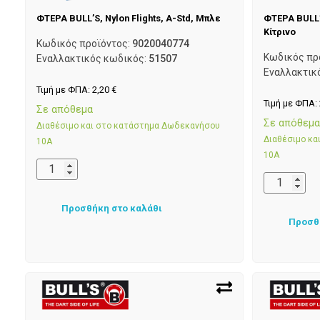
ΦΤΕΡΑ BULL’S, Nylon Flights, A-Std, Μπλε
ΦΤΕΡΑ BULL’S
Κίτρινο
Κωδικός προϊόντος:
9020040774
Κωδικός πρ
Εναλλακτικός κωδικός:
51507
Εναλλακτικ
Τιμή με ΦΠΑ:
2,20
€
Τιμή με ΦΠΑ:
Σε απόθεμα
Σε απόθεμ
Διαθέσιμο και στο κατάστημα Δωδεκανήσου
Διαθέσιμο κ
10Α
10Α
Προσθήκη στο καλάθι
Προσθ