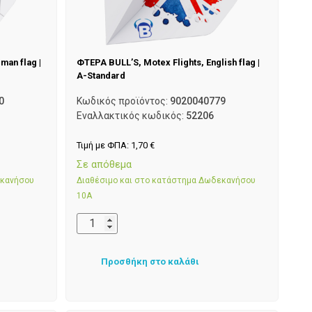
man flag |
ΦΤΕΡΑ BULL’S, Motex Flights, English flag |
A-Standard
0
Κωδικός προϊόντος:
9020040779
Εναλλακτικός κωδικός:
52206
Τιμή με ΦΠΑ:
1,70
€
Σε απόθεμα
εκανήσου
Διαθέσιμο και στο κατάστημα Δωδεκανήσου
10Α
Προσθήκη στο καλάθι