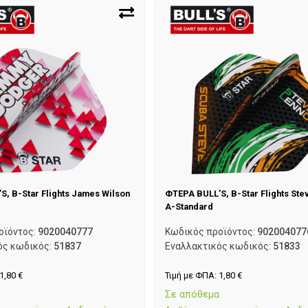
, B-Star Flights James Wilson
ΦΤΕΡΑ BULL’S, B-Star Flights Stev
A-Standard
οϊόντος:
9020040777
Κωδικός προϊόντος:
902004077
ός κωδικός:
51837
Εναλλακτικός κωδικός:
51833
1,80
€
Τιμή με ΦΠΑ:
1,80
€
α
Σε απόθεμα