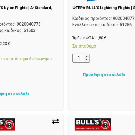
 Nylon Flights | A-Standard,
ΦΤΕΡΑ BULL’S Lightning Flights | 
Κωδικός προϊόντος:
902004077
οϊόντος:
9020040773
Εναλλακτικός κωδικός:
51256
ός κωδικός:
51503
Τιμή με ΦΠΑ:
1,80
€
2,20
€
Σε απόθεμα
α
αι στο κατάστημα Δωδεκανήσου
Προσθήκη στο καλάθι
ήκη στο καλάθι