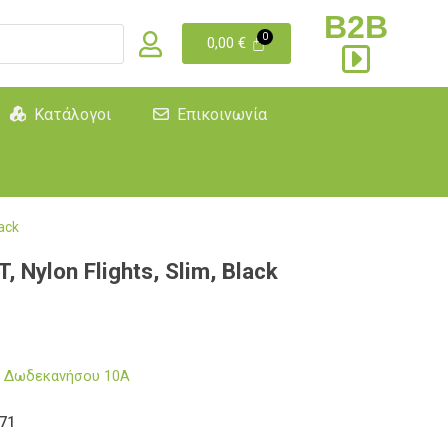
B2B
0,00
€
Κατάλογοι
Επικοινωνία
ack
 Nylon Flights, Slim, Black
μα Δωδεκανήσου 10Α
71