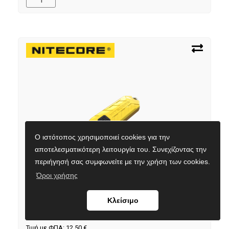
Ο ιστότοπος χρησιμοποιεί cookies για την
αποτελεσματικότερη λειτουργία του. Συνεχίζοντας την
περιήγησή σας συμφωνείτε με την χρήση των cookies.
Όροι χρήσης
ΦΑΚΟΣ LED NITECORE TUBE s/n, Lemon, V2.0, 55lumens
Κωδικός προϊόντος:
9110101373
Κλείσιμο
Εναλλακτικός κωδικός:
TUBE-LEMON, V2.0
Τιμή με ΦΠΑ:
12,50
€