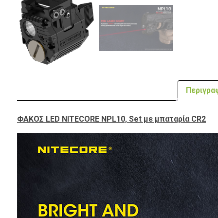
Περιγρα
ΦΑΚΟΣ LED NITECORE NPL10, Set με μπαταρία CR2