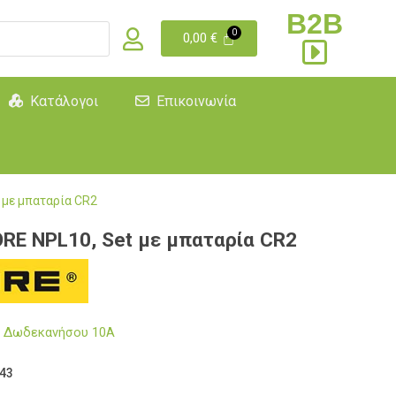
B2B
0,00
€
Κατάλογοι
Επικοινωνία
 με μπαταρία CR2
RE NPL10, Set με μπαταρία CR2
μα Δωδεκανήσου 10Α
43
0