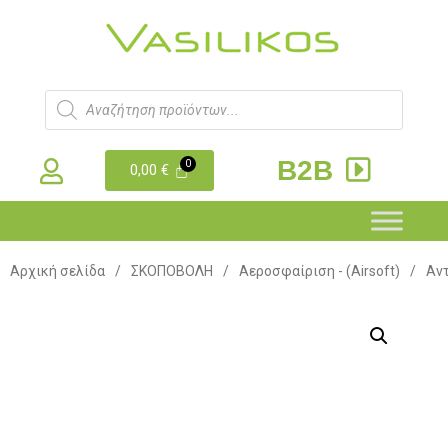
B2B
0,00
€
Αρχική σελίδα
/
ΣΚΟΠΟΒΟΛΗ
/
Αεροσφαίριση - (Airsoft)
/
Αντ