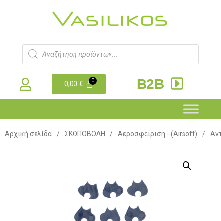
B2B
0,00
€
Αρχική σελίδα
/
ΣΚΟΠΟΒΟΛΗ
/
Αεροσφαίριση - (Airsoft)
/
Αντ