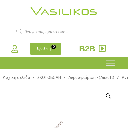
B2B
0,00
€
Αρχική σελίδα
/
ΣΚΟΠΟΒΟΛΗ
/
Αεροσφαίριση - (Airsoft)
/
Αντ