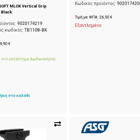
Κωδικός προϊόντος:
902017420
OFT MLOK Vertical Grip
 Black
Τιμή με ΦΠΑ:
26,50
€
οϊόντος:
9020174219
Εξαντλημένο
ός κωδικός:
TB1108-BK
9,90
€
α
αι στο κατάστημα Δωδεκανήσου
ήκη στο καλάθι