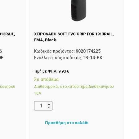
913RAIL,
ΧΕΙΡΟΛΑΒΗ SOFT FVG GRIP FOR 1913RAIL,
FMA, Black
6
Κωδικός προϊόντος:
9020174225
DE
Εναλλακτικός κωδικός:
TB-14-BK
Τιμή με ΦΠΑ:
9,90
€
Σε απόθεμα
εκανήσου
Διαθέσιμο και στο κατάστημα Δωδεκανήσου
10Α
Προσθήκη στο καλάθι