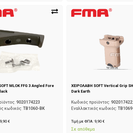
OFT MLOK FFG 3 Angled Fore
ΧΕΙΡΟΛΑΒΗ SOFT Vertical Grip S
lack
Dark Earth
οϊόντος:
9020174223
Κωδικός προϊόντος:
902017422
ός κωδικός:
TB1060-BK
Εναλλακτικός κωδικός:
TB1069
9,90
€
Τιμή με ΦΠΑ:
9,90
€
α
Σε απόθεμα