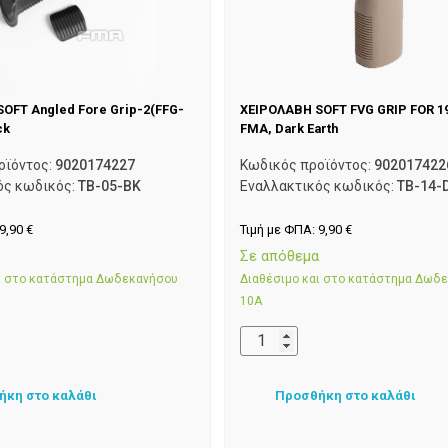
OFT Angled Fore Grip-2(FFG-
ΧΕΙΡΟΛΑΒΗ SOFT FVG GRIP FOR 1
ck
FMA, Dark Earth
οϊόντος:
9020174227
Κωδικός προϊόντος:
902017422
ός κωδικός:
TB-05-BK
Εναλλακτικός κωδικός:
TB-14-
9,90
€
Τιμή με ΦΠΑ:
9,90
€
α
Σε απόθεμα
αι στο κατάστημα Δωδεκανήσου
Διαθέσιμο και στο κατάστημα Δωδ
10Α
ήκη στο καλάθι
Προσθήκη στο καλάθι