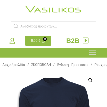
B2B
0,00
€
Αρχική σελίδα
/
ΣΚΟΠΟΒΟΛΗ
/
Ένδυση - Προστασία
/
Ρουχισ