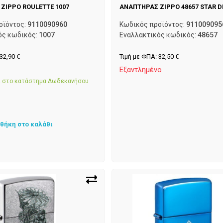
ZIPPO ROULETTE 1007
ΑΝΑΠΤΗΡΑΣ ZIPPO 48657 STAR D
οϊόντος:
9110090960
Κωδικός προϊόντος:
911009095
ός κωδικός:
1007
Εναλλακτικός κωδικός:
48657
32,90
€
Τιμή με ΦΠΑ:
32,50
€
α
Εξαντλημένο
αι στο κατάστημα Δωδεκανήσου
θήκη στο καλάθι