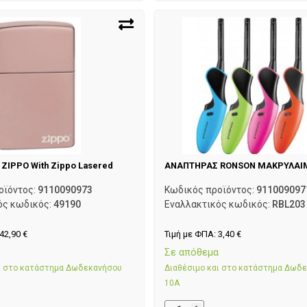
ZIPPO With Zippo Lasered
ΑΝΑΠΤΗΡΑΣ RONSON ΜΑΚΡΥΛΑΙΜ
οϊόντος:
9110090973
Κωδικός προϊόντος:
911009097
ός κωδικός:
49190
Εναλλακτικός κωδικός:
RBL203
42,90
€
Τιμή με ΦΠΑ:
3,40
€
α
Σε απόθεμα
αι στο κατάστημα Δωδεκανήσου
Διαθέσιμο και στο κατάστημα Δωδ
10Α