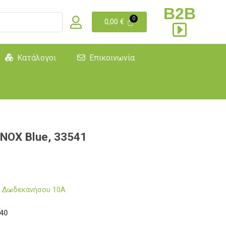
B2B
0,00
€
Κατάλογοι
Επικοινωνία
OX Blue, 33541
μα Δωδεκανήσου 10Α
40