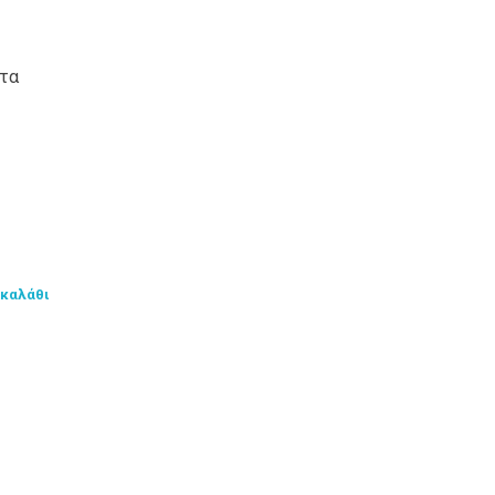
ατα
 καλάθι