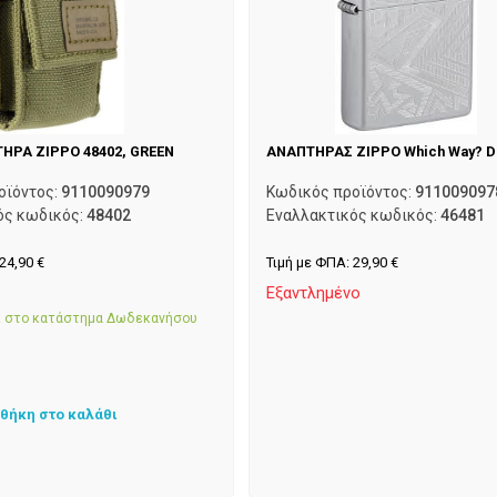
ΗΡΑ ZIPPO 48402, GREEN
ΑΝΑΠΤΗΡΑΣ ZIPPO Which Way? D
οϊόντος:
9110090979
Κωδικός προϊόντος:
911009097
ός κωδικός:
48402
Εναλλακτικός κωδικός:
46481
24,90
€
Τιμή με ΦΠΑ:
29,90
€
α
Εξαντλημένο
αι στο κατάστημα Δωδεκανήσου
θήκη στο καλάθι