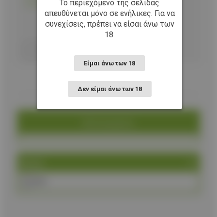
Το περιεχόμενο της σελίδας
Διαθέσιμο και στο κατάστημα Δωδεκανήσου 10Α
απευθύνεται μόνο σε ενήλικες. Για να
συνεχίσεις, πρέπει να είσαι άνω των
18.
Προσθήκη στο καλάθι
Είμαι άνω των 18
Δεν είμαι άνω των 18
Κατηγορία
Brand
K25