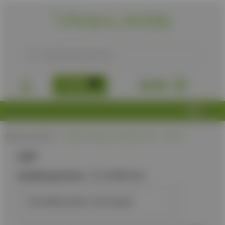
B2B
0,00
€
Αρχική σελίδα
/
Προϊόν Πάχος λεπίδας, mm
/
2,87
2,87
Διαθεσιμότητα:
Διαθέσιμα