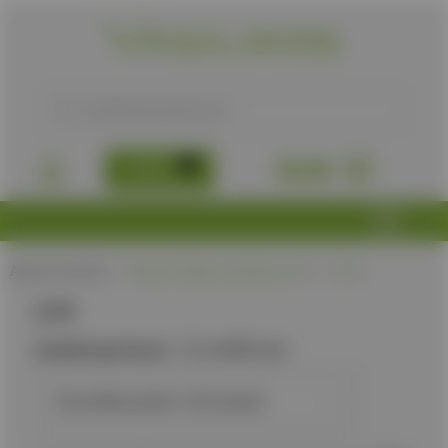
B2B
0,00
€
Αρχική σελίδα
/
Προϊόν Πάχος λεπίδας, mm
/
2,70
2,70
Διαθεσιμότητα:
Διαθέσιμα