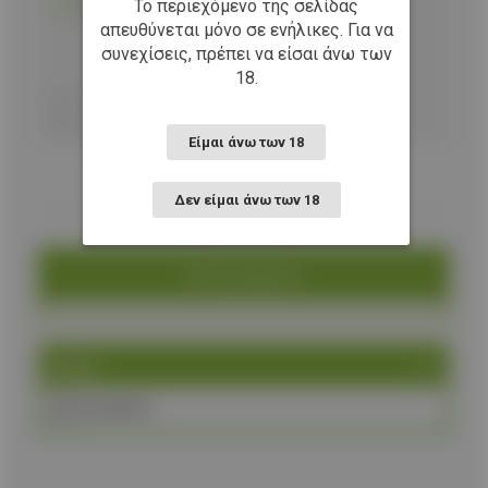
Το περιεχόμενο της σελίδας
Διαθέσιμο και στο κατάστημα Δωδεκανήσου 10Α
απευθύνεται μόνο σε ενήλικες. Για να
συνεχίσεις, πρέπει να είσαι άνω των
18.
Προσθήκη στο καλάθι
Είμαι άνω των 18
Δεν είμαι άνω των 18
Κατηγορία
Brand
ALBAINOX