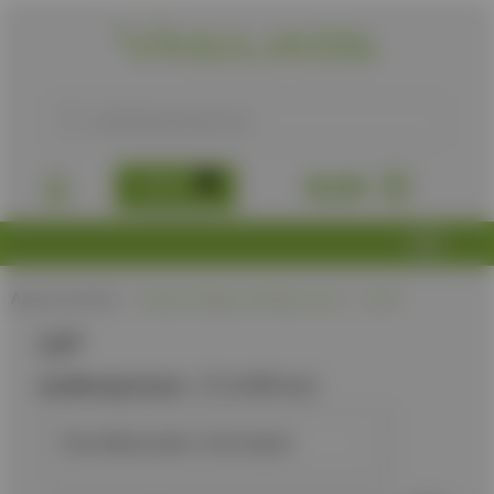
B2B
0,00
€
Αρχική σελίδα
/
Προϊόν Πάχος λεπίδας, mm
/
2,47
2,47
Διαθεσιμότητα:
Διαθέσιμα