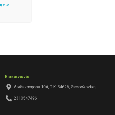
η στο
Επικοινωνία
Δωδεκανήσου 10Α, Τ.Κ. 54626, Θεσσαλονίκη
2310547496