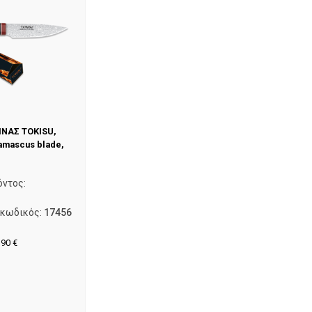
ΙΝΑΣ TOKISU,
amascus blade,
όντος:
 κωδικός:
17456
,90
€