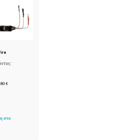
Fire
όντος:
,80
€
η στο